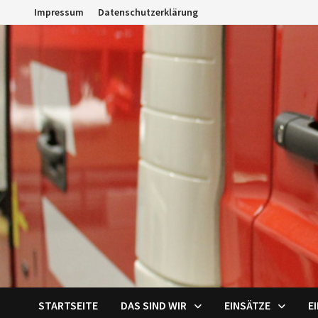
Zum
Impressum
Datenschutzerklärung
Inhalt
springen
STARTSEITE
DAS SIND WIR
EINSÄTZE
E