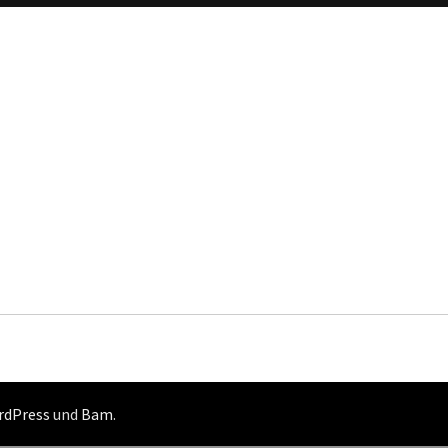
rdPress
und
Bam
.