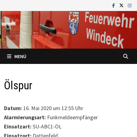
Zum
Inhalt
springen
MENÜ
Ölspur
Datum:
16. Mai 2020 um 12:55 Uhr
Alarmierungsart:
Funkmeldeempfänger
Einsatzart:
SU-ABC1-ÖL
Einsatzort:
Dattenfeld