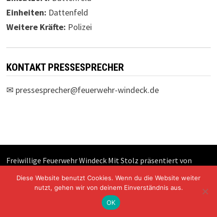
Einheiten:
Dattenfeld
Weitere Kräfte:
Polizei
KONTAKT PRESSESPRECHER
✉
pressesprecher@feuerwehr-windeck.de
Freiwillige Feuerwehr Windeck Mit Stolz präsentiert von
WordPress
und
Bam
.
Diese Website benutzt Cookies. Wenn du die Website weiter
nutzt, gehen wir von deinem Einverständnis aus.
OK