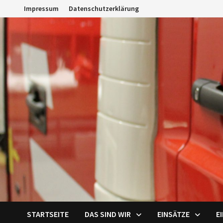
Zum
Impressum
Datenschutzerklärung
Inhalt
springen
STARTSEITE
DAS SIND WIR
EINSÄTZE
E