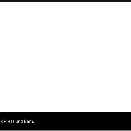
rdPress
und
Bam
.