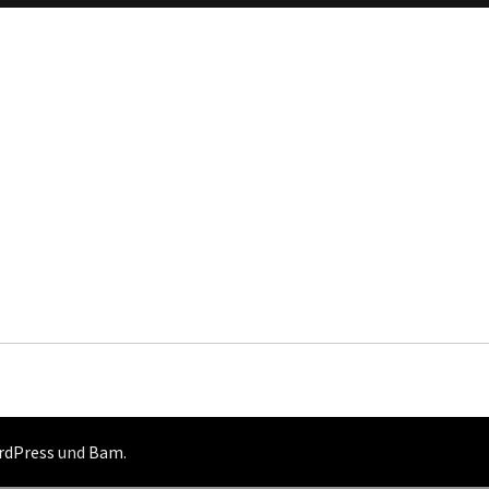
rdPress
und
Bam
.