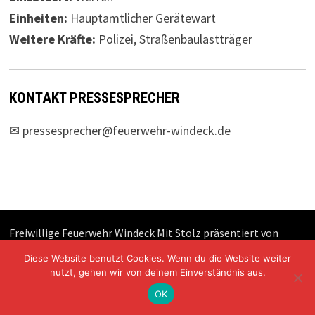
Einheiten:
Hauptamtlicher Gerätewart
Weitere Kräfte:
Polizei, Straßenbaulastträger
KONTAKT PRESSESPRECHER
✉
pressesprecher@feuerwehr-windeck.de
Freiwillige Feuerwehr Windeck Mit Stolz präsentiert von
WordPress
und
Bam
.
Diese Website benutzt Cookies. Wenn du die Website weiter
nutzt, gehen wir von deinem Einverständnis aus.
OK