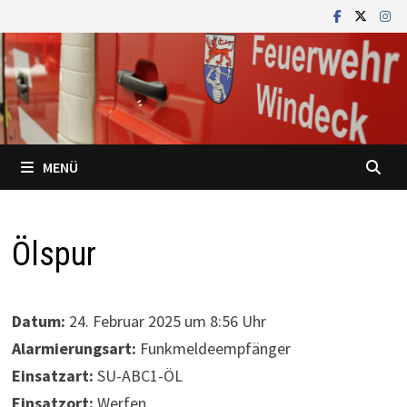
Zum
Inhalt
springen
MENÜ
Ölspur
Datum:
24. Februar 2025 um 8:56 Uhr
Alarmierungsart:
Funkmeldeempfänger
Einsatzart:
SU-ABC1-ÖL
Einsatzort:
Werfen