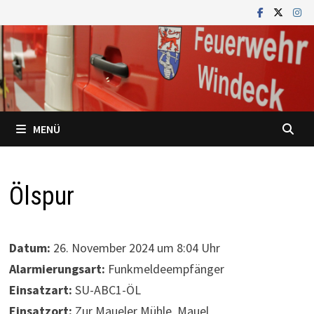
Zum
Inhalt
springen
MENÜ
Ölspur
Datum:
26. November 2024 um 8:04 Uhr
Alarmierungsart:
Funkmeldeempfänger
Einsatzart:
SU-ABC1-ÖL
Einsatzort:
Zur Maueler Mühle, Mauel