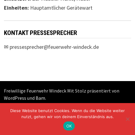
Einheiten:
Hauptamtlicher Gerätewart
KONTAKT PRESSESPRECHER
✉
pressesprecher@feuerwehr-windeck.de
Freiwillige Feuerwehr Windeck Mit Stolz präsentiert von
WordPress
und
Bam
.
Diese Website benutzt Cookies. Wenn du die Website weiter
nutzt, gehen wir von deinem Einverständnis aus.
OK