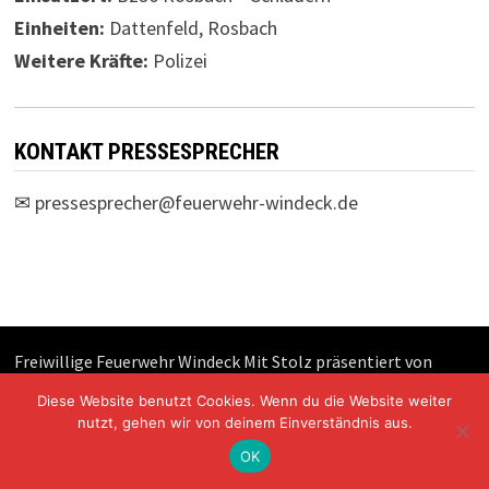
Einheiten:
Dattenfeld, Rosbach
Weitere Kräfte:
Polizei
KONTAKT PRESSESPRECHER
✉
pressesprecher@feuerwehr-windeck.de
Freiwillige Feuerwehr Windeck Mit Stolz präsentiert von
WordPress
und
Bam
.
Diese Website benutzt Cookies. Wenn du die Website weiter
nutzt, gehen wir von deinem Einverständnis aus.
OK