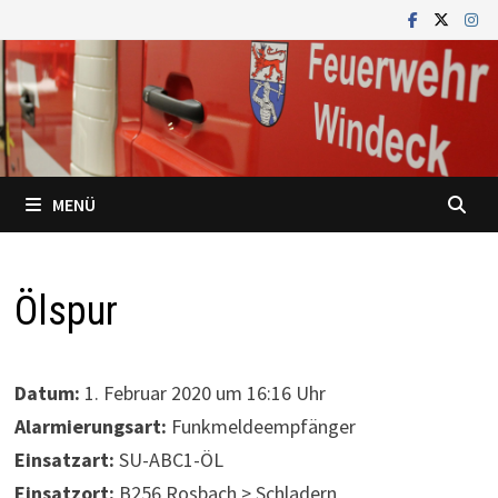
Zum
Inhalt
springen
MENÜ
Ölspur
Datum:
1. Februar 2020 um 16:16 Uhr
Alarmierungsart:
Funkmeldeempfänger
Einsatzart:
SU-ABC1-ÖL
Einsatzort:
B256 Rosbach > Schladern