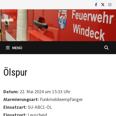
Zum
Inhalt
springen
MENÜ
Ölspur
Datum:
22. Mai 2024 um 15:33 Uhr
Alarmierungsart:
Funkmeldeempfänger
Einsatzart:
SU-ABC1-ÖL
Einsatzort:
Leuscheid