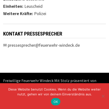
Einheiten:
Leuscheid
Weitere Kräfte:
Polizei
KONTAKT PRESSESPRECHER
✉
pressesprecher@feuerwehr-windeck.de
Freiwillige Feuerwehr Windeck Mit Stolz präsentiert von
WordPress
und
Bam
.
Diese Website benutzt Cookies. Wenn du die Website weiter
nutzt, gehen wir von deinem Einverständnis aus.
OK