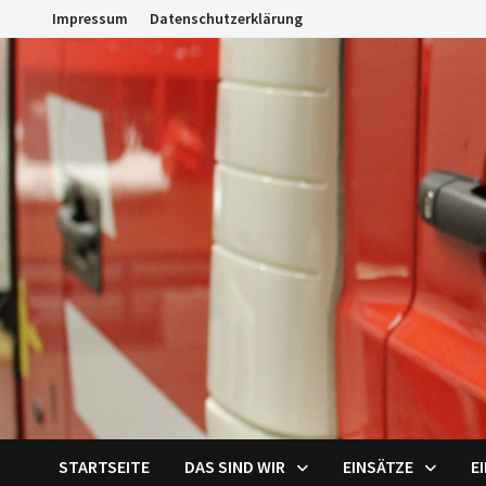
Zum
Impressum
Datenschutzerklärung
Inhalt
springen
STARTSEITE
DAS SIND WIR
EINSÄTZE
E