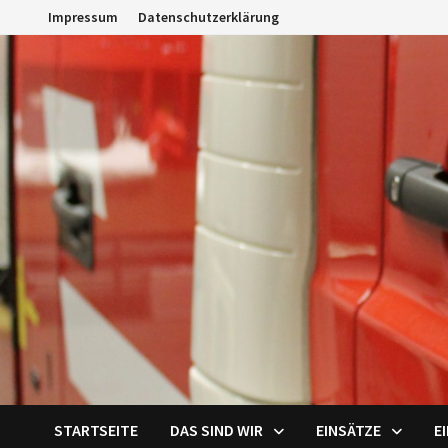
Zum
Impressum
Datenschutzerklärung
Inhalt
springen
STARTSEITE
DAS SIND WIR
EINSÄTZE
E