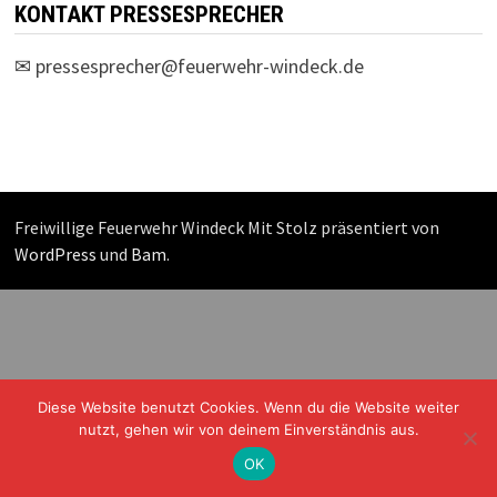
KONTAKT PRESSESPRECHER
✉
pressesprecher@feuerwehr-windeck.de
Freiwillige Feuerwehr Windeck Mit Stolz präsentiert von
WordPress
und
Bam
.
Diese Website benutzt Cookies. Wenn du die Website weiter
nutzt, gehen wir von deinem Einverständnis aus.
OK