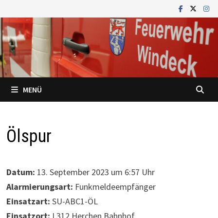
Zum
Inhalt
springen
MENÜ
Ölspur
Datum:
13. September 2023 um 6:57 Uhr
Alarmierungsart:
Funkmeldeempfänger
Einsatzart:
SU-ABC1-ÖL
Einsatzort:
L312 Herchen Bahnhof