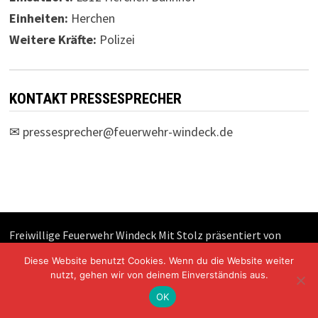
Einheiten:
Herchen
Weitere Kräfte:
Polizei
KONTAKT PRESSESPRECHER
✉
pressesprecher@feuerwehr-windeck.de
Freiwillige Feuerwehr Windeck Mit Stolz präsentiert von
WordPress
und
Bam
.
Diese Website benutzt Cookies. Wenn du die Website weiter
nutzt, gehen wir von deinem Einverständnis aus.
OK