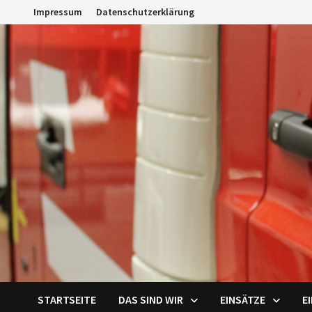
Zum
Impressum
Datenschutzerklärung
Inhalt
springen
STARTSEITE
DAS SIND WIR
EINSÄTZE
E