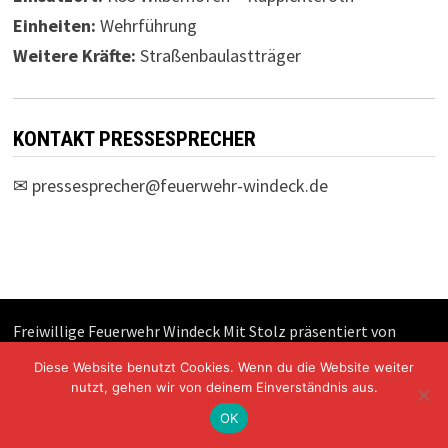
Einheiten:
Wehrführung
Weitere Kräfte:
Straßenbaulastträger
KONTAKT PRESSESPRECHER
✉
pressesprecher@feuerwehr-windeck.de
Freiwillige Feuerwehr Windeck Mit Stolz präsentiert von
WordPress
und
Bam
.
Diese Website benutzt Cookies. Wenn du die Website weiter
nutzt, gehen wir von deinem Einverständnis aus.
OK