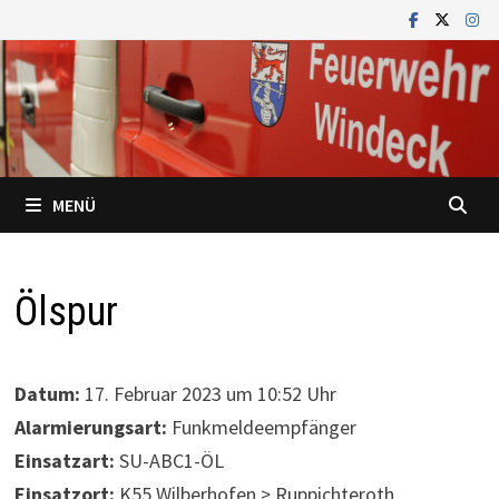
Zum
Inhalt
springen
MENÜ
Ölspur
Datum:
17. Februar 2023 um 10:52 Uhr
Alarmierungsart:
Funkmeldeempfänger
Einsatzart:
SU-ABC1-ÖL
Einsatzort:
K55 Wilberhofen > Ruppichteroth