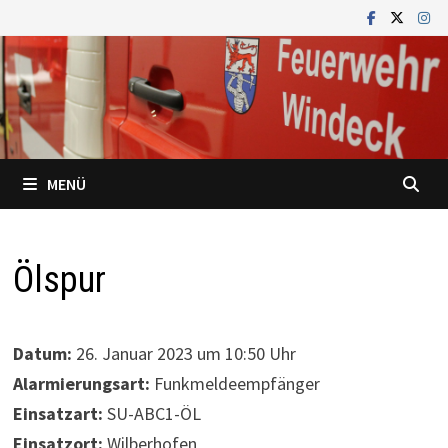
Zum
Inhalt
springen
MENÜ
Ölspur
Datum:
26. Januar 2023 um 10:50 Uhr
Alarmierungsart:
Funkmeldeempfänger
Einsatzart:
SU-ABC1-ÖL
Einsatzort:
Wilberhofen