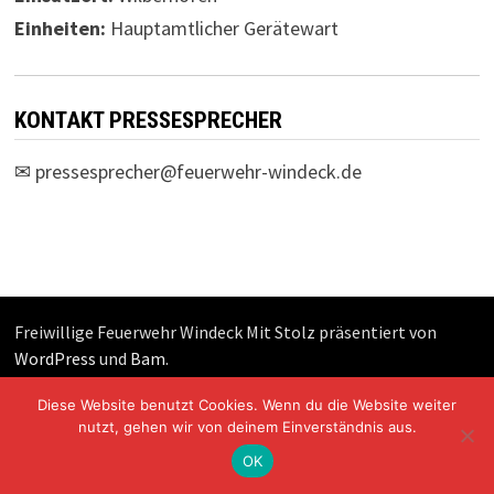
Einheiten:
Hauptamtlicher Gerätewart
KONTAKT PRESSESPRECHER
✉
pressesprecher@feuerwehr-windeck.de
Freiwillige Feuerwehr Windeck Mit Stolz präsentiert von
WordPress
und
Bam
.
Diese Website benutzt Cookies. Wenn du die Website weiter
nutzt, gehen wir von deinem Einverständnis aus.
OK