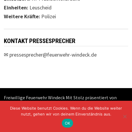
Einheiten:
Leuscheid
Weitere Kräfte:
Polizei
KONTAKT PRESSESPRECHER
✉
pressesprecher@feuerwehr-windeck.de
Freiwillige Feuerwehr Windeck Mit Stolz präsentiert von
WordPress
und
Bam
.
Diese Website benutzt Cookies. Wenn du die Website weiter
nutzt, gehen wir von deinem Einverständnis aus.
OK