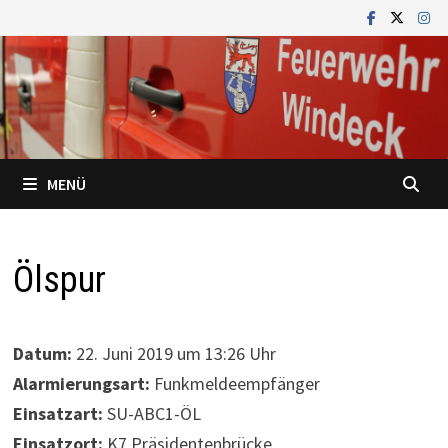
Zum
Inhalt
springen
MENÜ
Ölspur
Datum:
22. Juni 2019 um 13:26 Uhr
Alarmierungsart:
Funkmeldeempfänger
Einsatzart:
SU-ABC1-ÖL
Einsatzort:
K7 Präsidentenbrücke