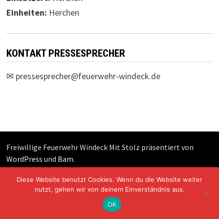
Einheiten:
Herchen
KONTAKT PRESSESPRECHER
✉
pressesprecher@feuerwehr-windeck.de
Freiwillige Feuerwehr Windeck Mit Stolz präsentiert von
WordPress
und
Bam
.
Diese Website benutzt Cookies. Wenn du die Website weiter
nutzt, gehen wir von deinem Einverständnis aus.
OK