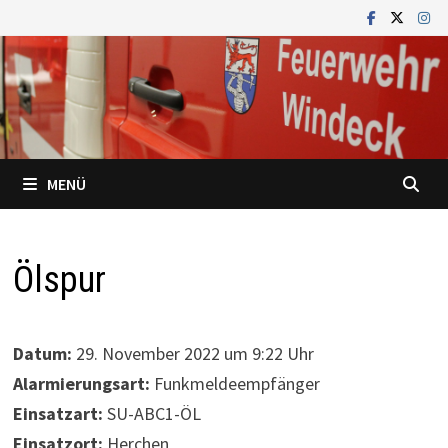
Zum
Inhalt
springen
MENÜ
Ölspur
Datum:
29. November 2022 um 9:22 Uhr
Alarmierungsart:
Funkmeldeempfänger
Einsatzart:
SU-ABC1-ÖL
Einsatzort:
Herchen