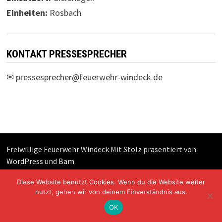
Einheiten:
Rosbach
KONTAKT PRESSESPRECHER
✉
pressesprecher@feuerwehr-windeck.de
Freiwillige Feuerwehr Windeck Mit Stolz präsentiert von
WordPress
und
Bam
.
Diese Website benutzt Cookies. Wenn du die Website weiter
nutzt, gehen wir von deinem Einverständnis aus.
OK