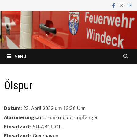
Zum
Inhalt
springen
MENÜ
Ölspur
Datum:
23. April 2022 um 13:36 Uhr
Alarmierungsart:
Funkmeldeempfänger
Einsatzart:
SU-ABC1-ÖL
Einsatzort:
Gierzhagen