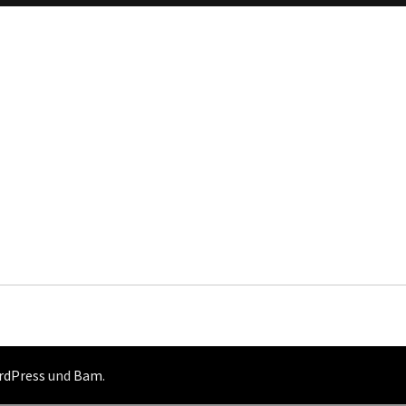
rdPress
und
Bam
.