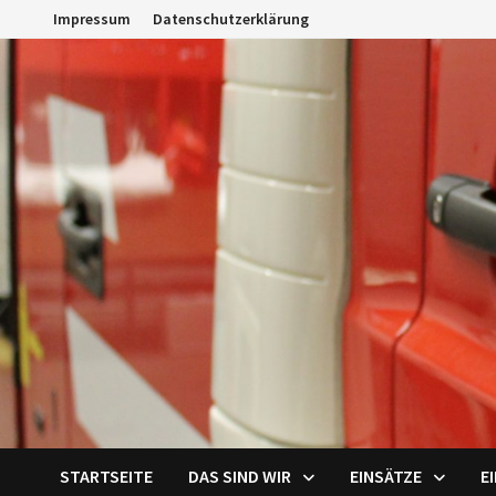
Zum
Impressum
Datenschutzerklärung
Inhalt
springen
STARTSEITE
DAS SIND WIR
EINSÄTZE
E