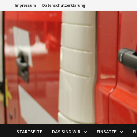
Zum
Impressum
Datenschutzerklärung
Inhalt
springen
STARTSEITE
DAS SIND WIR
EINSÄTZE
E