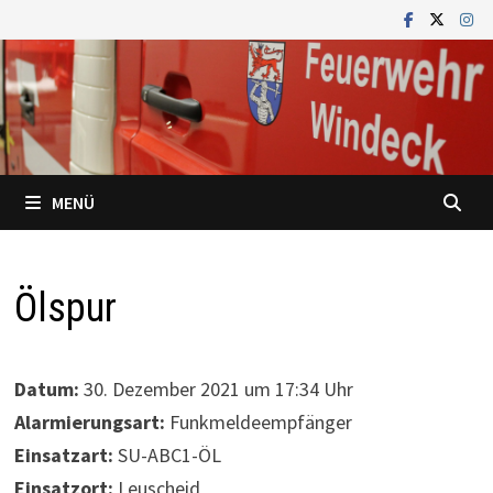
Zum
Inhalt
springen
MENÜ
Ölspur
Datum:
30. Dezember 2021 um 17:34 Uhr
Alarmierungsart:
Funkmeldeempfänger
Einsatzart:
SU-ABC1-ÖL
Einsatzort:
Leuscheid