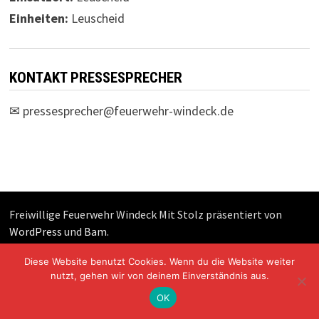
Einheiten:
Leuscheid
KONTAKT PRESSESPRECHER
✉
pressesprecher@feuerwehr-windeck.de
Freiwillige Feuerwehr Windeck Mit Stolz präsentiert von
WordPress
und
Bam
.
Diese Website benutzt Cookies. Wenn du die Website weiter
nutzt, gehen wir von deinem Einverständnis aus.
OK