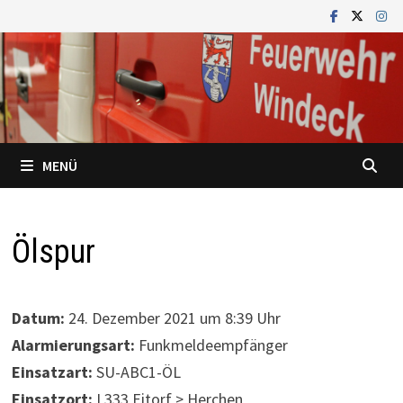
Zum
Inhalt
springen
MENÜ
Ölspur
Datum:
24. Dezember 2021 um 8:39 Uhr
Alarmierungsart:
Funkmeldeempfänger
Einsatzart:
SU-ABC1-ÖL
Einsatzort:
L333 Eitorf > Herchen