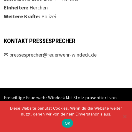
Einheiten:
Herchen
Weitere Kräfte:
Polizei
KONTAKT PRESSESPRECHER
✉
pressesprecher@feuerwehr-windeck.de
Freiwillige Feuerwehr Windeck Mit Stolz präsentiert von
WordPress
und
Bam
.
Diese Website benutzt Cookies. Wenn du die Website weiter
nutzt, gehen wir von deinem Einverständnis aus.
OK