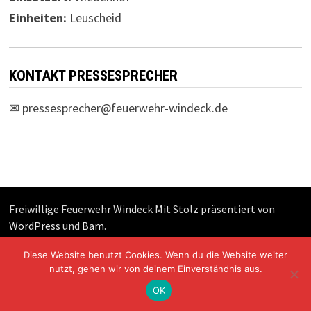
Einheiten:
Leuscheid
KONTAKT PRESSESPRECHER
✉
pressesprecher@feuerwehr-windeck.de
Freiwillige Feuerwehr Windeck Mit Stolz präsentiert von
WordPress
und
Bam
.
Diese Website benutzt Cookies. Wenn du die Website weiter
nutzt, gehen wir von deinem Einverständnis aus.
OK