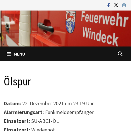
Zum
Inhalt
springen
MENÜ
Ölspur
Datum:
22. Dezember 2021 um 23:19 Uhr
Alarmierungsart:
Funkmeldeempfänger
Einsatzart:
SU-ABC1-ÖL
Einsatzort:
Wiedenhof