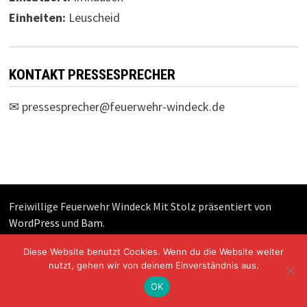
Einheiten:
Leuscheid
KONTAKT PRESSESPRECHER
✉
pressesprecher@feuerwehr-windeck.de
Freiwillige Feuerwehr Windeck Mit Stolz präsentiert von
WordPress
und
Bam
.
Diese Website benutzt Cookies. Wenn du die Website weiter
nutzt, gehen wir von deinem Einverständnis aus.
OK