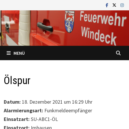
Zum
Inhalt
springen
MENÜ
Ölspur
Datum:
18. Dezember 2021 um 16:29 Uhr
Alarmierungsart:
Funkmeldeempfänger
Einsatzart:
SU-ABC1-ÖL
Einsatzort:
Imhausen