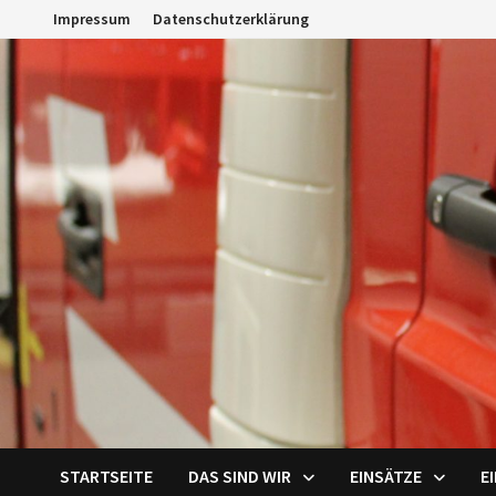
Zum
Impressum
Datenschutzerklärung
Inhalt
springen
STARTSEITE
DAS SIND WIR
EINSÄTZE
E