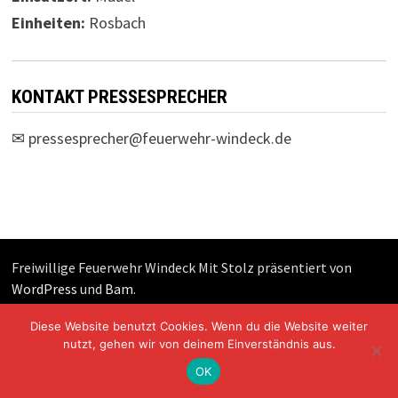
Einheiten:
Rosbach
KONTAKT PRESSESPRECHER
✉
pressesprecher@feuerwehr-windeck.de
Freiwillige Feuerwehr Windeck Mit Stolz präsentiert von
WordPress
und
Bam
.
Diese Website benutzt Cookies. Wenn du die Website weiter
nutzt, gehen wir von deinem Einverständnis aus.
OK