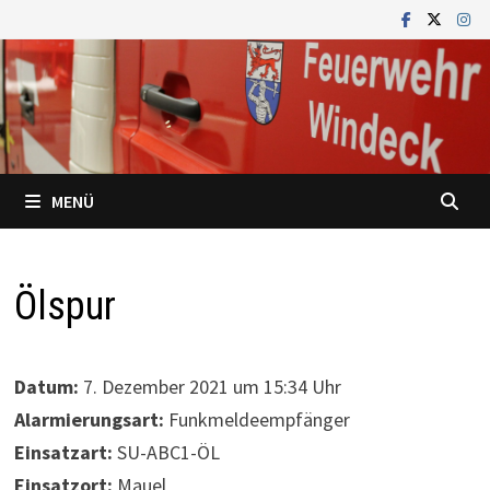
Zum
Inhalt
springen
MENÜ
Ölspur
Datum:
7. Dezember 2021 um 15:34 Uhr
Alarmierungsart:
Funkmeldeempfänger
Einsatzart:
SU-ABC1-ÖL
Einsatzort:
Mauel