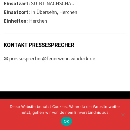
Einsatzart:
SU-B1-NACHSCHAU
Einsatzort:
In Übersehn, Herchen
Einheiten:
Herchen
KONTAKT PRESSESPRECHER
✉
pressesprecher@feuerwehr-windeck.de
Freiwillige Feuerwehr Windeck Mit Stolz präsentiert von
Diese Website benutzt Cookies. Wenn du die Website weiter
WordPress
und
Bam
.
nutzt, gehen wir von deinem Einverständnis aus.
OK