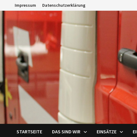
Zum
Impressum
Datenschutzerklärung
Inhalt
springen
STARTSEITE
DAS SIND WIR
EINSÄTZE
E