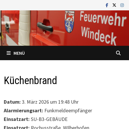
Zum
Inhalt
springen
MENÜ
Küchenbrand
Datum:
3. März 2026 um 19:48 Uhr
Alarmierungsart:
Funkmeldeempfänger
Einsatzart:
SU-B3-GEBÄUDE
Einsatzort:
Rochusstraße, WIlberhofen