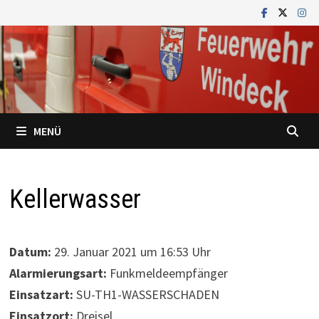
Zum
Inhalt
springen
MENÜ
Kellerwasser
Datum:
29. Januar 2021 um 16:53 Uhr
Alarmierungsart:
Funkmeldeempfänger
Einsatzart:
SU-TH1-WASSERSCHADEN
Einsatzort:
Dreisel