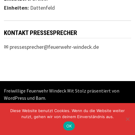
Einheiten:
Dattenfeld
KONTAKT PRESSESPRECHER
✉
pressesprecher@feuerwehr-windeck.de
Freiwillige Feuerwehr Windeck Mit Stolz präsentiert von
WordPress
und
Bam
.
Diese Website benutzt Cookies. Wenn du die Website weiter
nutzt, gehen wir von deinem Einverständnis aus.
OK