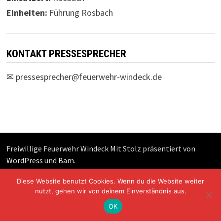
Einheiten:
Führung Rosbach
KONTAKT PRESSESPRECHER
✉
pressesprecher@feuerwehr-windeck.de
Freiwillige Feuerwehr Windeck Mit Stolz präsentiert von
WordPress
und
Bam
.
Diese Website benutzt Cookies. Wenn du die Website weiter
nutzt, gehen wir von deinem Einverständnis aus.
OK