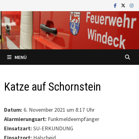
Zum
Inhalt
springen
MENÜ
Katze auf Schornstein
Datum:
6. November 2021 um 8:17 Uhr
Alarmierungsart:
Funkmeldeempfänger
Einsatzart:
SU-ERKUNDUNG
Einsatzort:
Halscheid