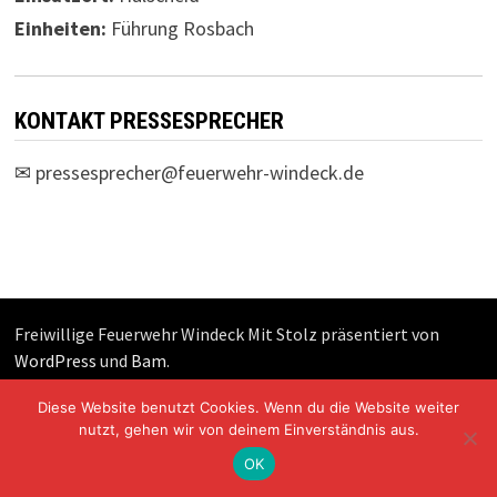
Einheiten:
Führung Rosbach
KONTAKT PRESSESPRECHER
✉
pressesprecher@feuerwehr-windeck.de
Freiwillige Feuerwehr Windeck Mit Stolz präsentiert von
WordPress
und
Bam
.
Diese Website benutzt Cookies. Wenn du die Website weiter
nutzt, gehen wir von deinem Einverständnis aus.
OK