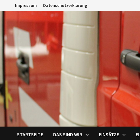
Zum
Impressum
Datenschutzerklärung
Inhalt
springen
STARTSEITE
DAS SIND WIR
EINSÄTZE
E