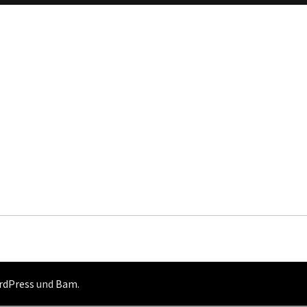
rdPress
und
Bam
.