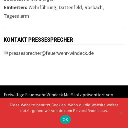
Einheiten:
Wehrführung, Dattenfeld, Rosbach,
Tagesalarm
KONTAKT PRESSESPRECHER
✉
pressesprecher@feuerwehr-windeck.de
Freiwillige Feuerwehr Windeck Mit Stolz präsentiert von
WordPress
und
Bam
.
Diese Website benutzt Cookies. Wenn du die Website weiter
nutzt, gehen wir von deinem Einverständnis aus.
OK