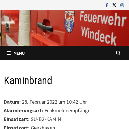
Zum
Inhalt
springen
MENÜ
Kaminbrand
Datum:
28. Februar 2022 um 10:42 Uhr
Alarmierungsart:
Funkmeldeempfänger
Einsatzart:
SU-B2-KAMIN
Einsatzort:
Gierzhagen