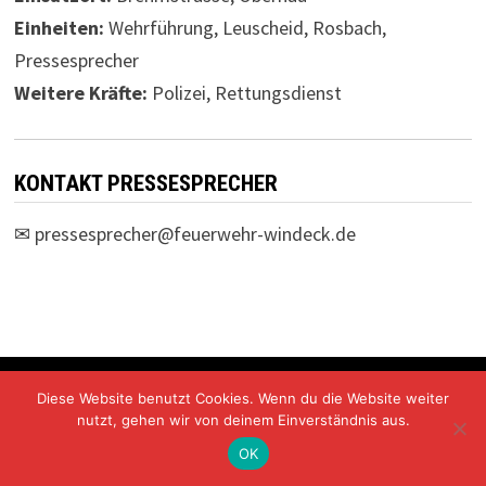
Einheiten:
Wehrführung, Leuscheid, Rosbach,
Pressesprecher
Weitere Kräfte:
Polizei, Rettungsdienst
KONTAKT PRESSESPRECHER
✉
pressesprecher@feuerwehr-windeck.de
Freiwillige Feuerwehr Windeck Mit Stolz präsentiert von
Diese Website benutzt Cookies. Wenn du die Website weiter
WordPress
und
Bam
.
nutzt, gehen wir von deinem Einverständnis aus.
OK