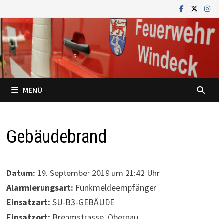
Zum
Inhalt
springen
MENÜ
Gebäudebrand
Datum:
19. September 2019 um 21:42 Uhr
Alarmierungsart:
Funkmeldeempfänger
Einsatzart:
SU-B3-GEBÄUDE
Einsatzort:
Brehmstrasse, Obernau