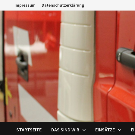
Zum
Impressum
Datenschutzerklärung
Inhalt
springen
STARTSEITE
DAS SIND WIR
EINSÄTZE
E