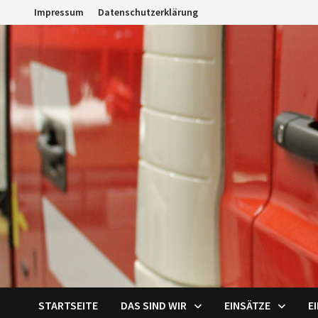
Zum
Impressum
Datenschutzerklärung
Inhalt
springen
STARTSEITE
DAS SIND WIR
EINSÄTZE
E