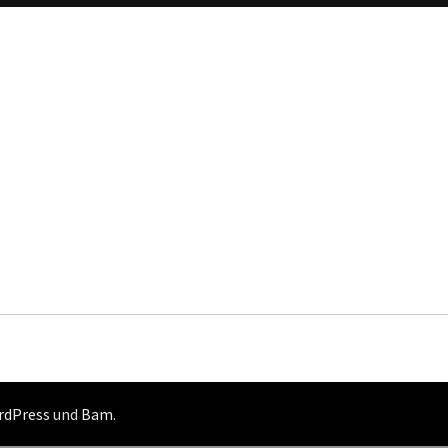
rdPress
und
Bam
.