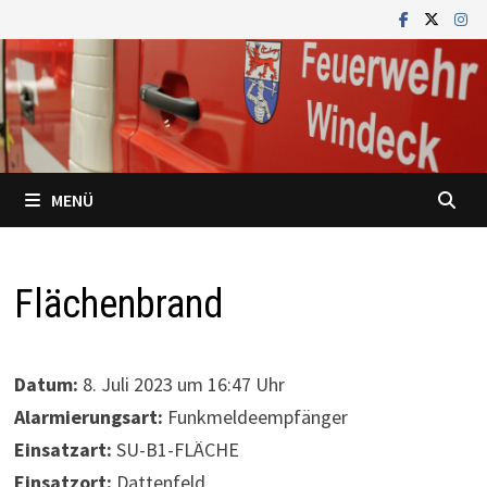
Zum
Inhalt
springen
MENÜ
Flächenbrand
Datum:
8. Juli 2023 um 16:47 Uhr
Alarmierungsart:
Funkmeldeempfänger
Einsatzart:
SU-B1-FLÄCHE
Einsatzort:
Dattenfeld