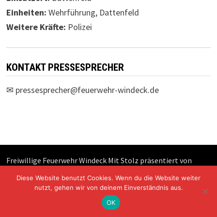
Einheiten:
Wehrführung, Dattenfeld
Weitere Kräfte:
Polizei
KONTAKT PRESSESPRECHER
✉
pressesprecher@feuerwehr-windeck.de
Freiwillige Feuerwehr Windeck Mit Stolz präsentiert von
WordPress
und
Bam
.
Diese Website benutzt Cookies. Wenn du die Website weiter
nutzt, gehen wir von deinem Einverständnis aus.
OK