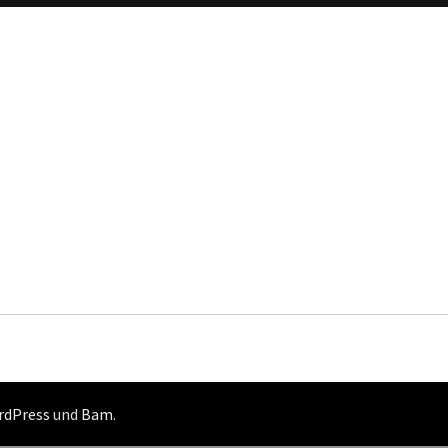
rdPress
und
Bam
.