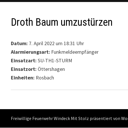
Droth Baum umzustürzen
Datum:
7. April 2022 um 18:31 Uhr
Alarmierungsart:
Funkmeldeempfänger
Einsatzart:
SU-TH1-STURM
Einsatzort:
Öttershagen
Einheiten:
Rosbach
Freiwillige Feuerwehr Windeck Mit Stolz präsentiert von
Wo