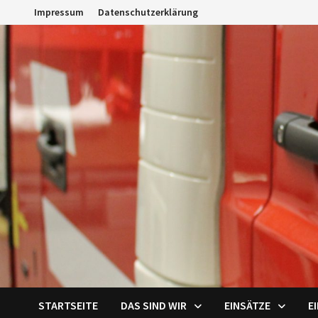
Zum
Impressum
Datenschutzerklärung
Inhalt
springen
STARTSEITE
DAS SIND WIR
EINSÄTZE
E