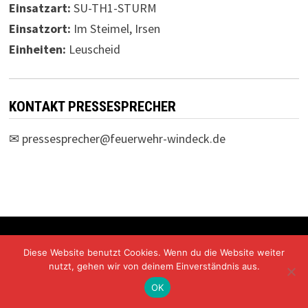
Einsatzart:
SU-TH1-STURM
Einsatzort:
Im Steimel, Irsen
Einheiten:
Leuscheid
KONTAKT PRESSESPRECHER
✉
pressesprecher@feuerwehr-windeck.de
Freiwillige Feuerwehr Windeck Mit Stolz präsentiert von
Diese Website benutzt Cookies. Wenn du die Website weiter
WordPress
und
Bam
.
nutzt, gehen wir von deinem Einverständnis aus.
OK