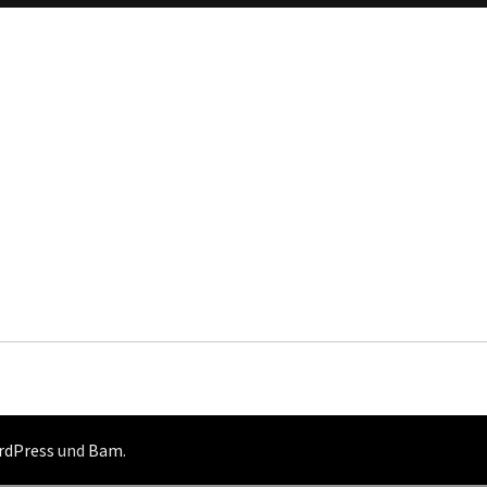
rdPress
und
Bam
.