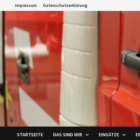
Zum
Impressum
Datenschutzerklärung
Inhalt
springen
STARTSEITE
DAS SIND WIR
EINSÄTZE
E