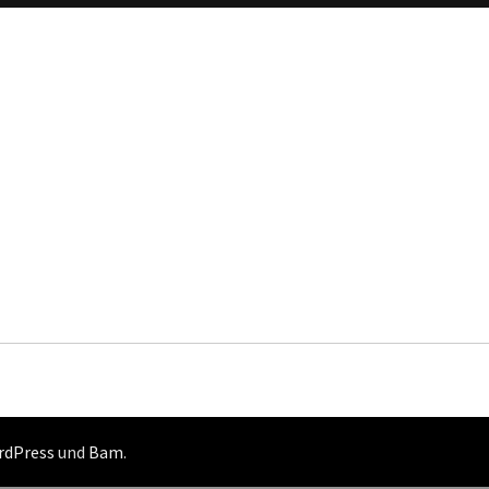
rdPress
und
Bam
.