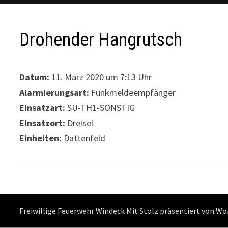
Drohender Hangrutsch
Datum:
11. März 2020 um 7:13 Uhr
Alarmierungsart:
Funkmeldeempfänger
Einsatzart:
SU-TH1-SONSTIG
Einsatzort:
Dreisel
Einheiten:
Dattenfeld
Freiwillige Feuerwehr Windeck Mit Stolz präsentiert von
Wo