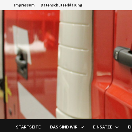
Zum
Impressum
Datenschutzerklärung
Inhalt
springen
STARTSEITE
DAS SIND WIR
EINSÄTZE
E