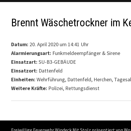
Brennt Wäschetrockner im Ke
Datum:
20. April 2020 um 14:41 Uhr
Alarmierungsart:
Funkmeldeempfänger & Sirene
Einsatzart:
SU-B3-GEBÄUDE
Einsatzort:
Dattenfeld
Einheiten:
Wehrführung, Dattenfeld, Herchen, Tagesa
Weitere Kräfte:
Polizei, Rettungsdienst
Freiwillige Feuerwehr Windeck Mit Stolz präsentiert von
Wo