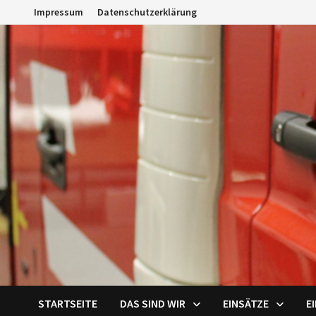
Zum
Impressum
Datenschutzerklärung
Inhalt
springen
STARTSEITE
DAS SIND WIR
EINSÄTZE
E