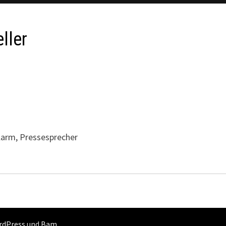
ller
larm, Pressesprecher
rdPress
und
Bam
.