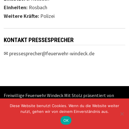
Einheiten:
Rosbach
Weitere Kräfte:
Polizei
KONTAKT PRESSESPRECHER
✉
pressesprecher@feuerwehr-windeck.de
Freiwillige Feuerwehr Windeck Mit Stolz präsentiert von
WordPress
und
Bam
.
Diese Website benutzt Cookies. Wenn du die Website weiter
nutzt, gehen wir von deinem Einverständnis aus.
OK