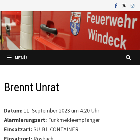
Zum
Inhalt
springen
MENÜ
Brennt Unrat
Datum:
11. September 2023 um 4:20 Uhr
Alarmierungsart:
Funkmeldeempfänger
Einsatzart:
SU-B1-CONTAINER
Einsatzort:
Rosbach