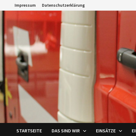
Zum
Impressum
Datenschutzerklärung
Inhalt
springen
STARTSEITE
DAS SIND WIR
EINSÄTZE
E