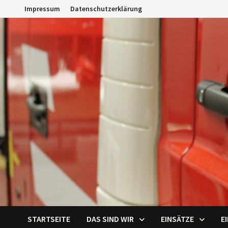
Zum
Impressum
Datenschutzerklärung
Inhalt
springen
STARTSEITE
DAS SIND WIR
EINSÄTZE
E