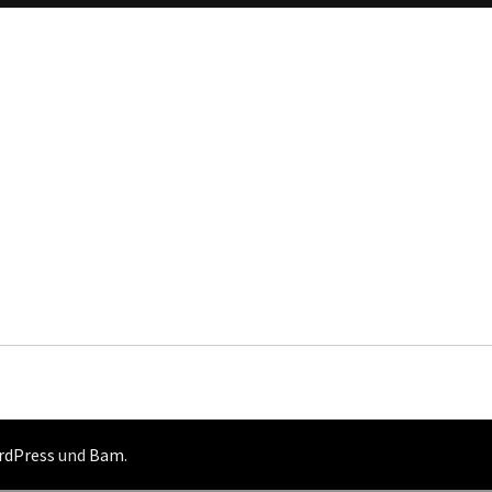
rdPress
und
Bam
.