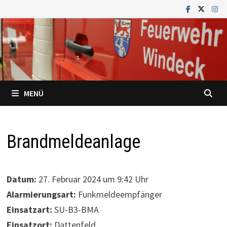
Zum
Inhalt
springen
MENÜ
Brandmeldeanlage
Datum:
27. Februar 2024 um 9:42 Uhr
Alarmierungsart:
Funkmeldeempfänger
Einsatzart:
SU-B3-BMA
Einsatzort:
Dattenfeld