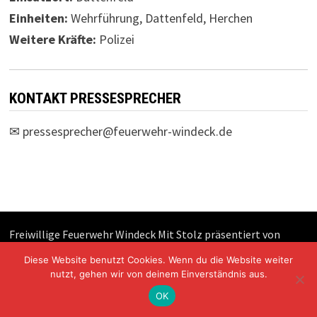
Einheiten:
Wehrführung, Dattenfeld, Herchen
Weitere Kräfte:
Polizei
KONTAKT PRESSESPRECHER
✉
pressesprecher@feuerwehr-windeck.de
Freiwillige Feuerwehr Windeck Mit Stolz präsentiert von
WordPress
und
Bam
.
Diese Website benutzt Cookies. Wenn du die Website weiter
nutzt, gehen wir von deinem Einverständnis aus.
OK