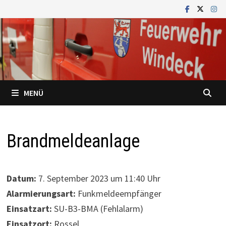
Zum
Inhalt
springen
MENÜ
Brandmeldeanlage
Datum:
7. September 2023 um 11:40 Uhr
Alarmierungsart:
Funkmeldeempfänger
Einsatzart:
SU-B3-BMA (Fehlalarm)
Einsatzort:
Rossel