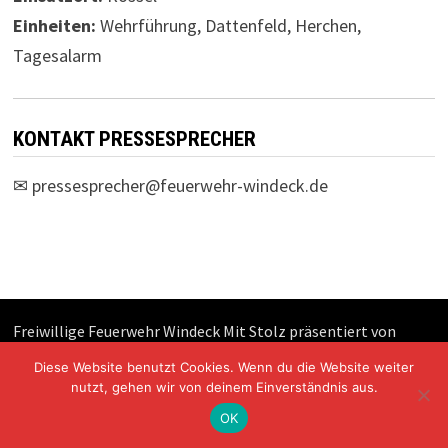
Einheiten:
Wehrführung, Dattenfeld, Herchen,
Tagesalarm
KONTAKT PRESSESPRECHER
✉
pressesprecher@feuerwehr-windeck.de
Freiwillige Feuerwehr Windeck Mit Stolz präsentiert von
WordPress
und
Bam
.
Diese Website benutzt Cookies. Wenn du die Website weiter
nutzt, gehen wir von deinem Einverständnis aus.
OK