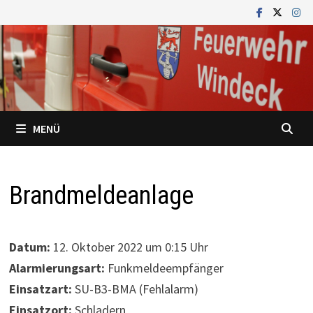
Zum
Inhalt
springen
MENÜ
Brandmeldeanlage
Datum:
12. Oktober 2022 um 0:15 Uhr
Alarmierungsart:
Funkmeldeempfänger
Einsatzart:
SU-B3-BMA (Fehlalarm)
Einsatzort:
Schladern