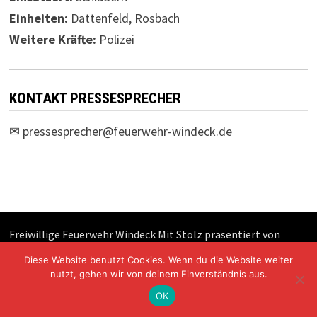
Einheiten:
Dattenfeld, Rosbach
Weitere Kräfte:
Polizei
KONTAKT PRESSESPRECHER
✉
pressesprecher@feuerwehr-windeck.de
Freiwillige Feuerwehr Windeck Mit Stolz präsentiert von
WordPress
und
Bam
.
Diese Website benutzt Cookies. Wenn du die Website weiter
nutzt, gehen wir von deinem Einverständnis aus.
OK