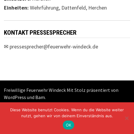
Einheiten:
Wehrführung, Dattenfeld, Herchen
KONTAKT PRESSESPRECHER
✉
pressesprecher@feuerwehr-windeck.de
Freiwillige Feuerwehr Windeck Mit Stolz präsentiert von
WordPress
und
Bam
.
Diese Website benutzt Cookies. Wenn du die Website weiter
nutzt, gehen wir von deinem Einverständnis aus.
OK