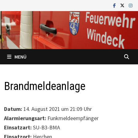
Zum
Inhalt
springen
MENÜ
Brandmeldeanlage
Datum:
14. August 2021 um 21:09 Uhr
Alarmierungsart:
Funkmeldeempfänger
Einsatzart:
SU-B3-BMA
Einsatzort:
Herchen